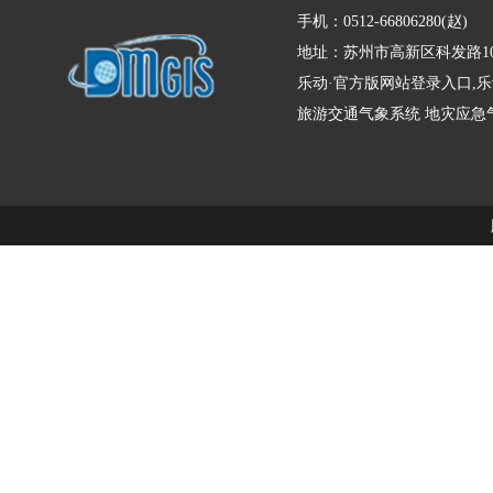
手机：0512-66806280(赵)
地址：苏州市高新区科发路10
乐动·官方版网站登录入口,乐
旅游交通气象系统
地灾应急