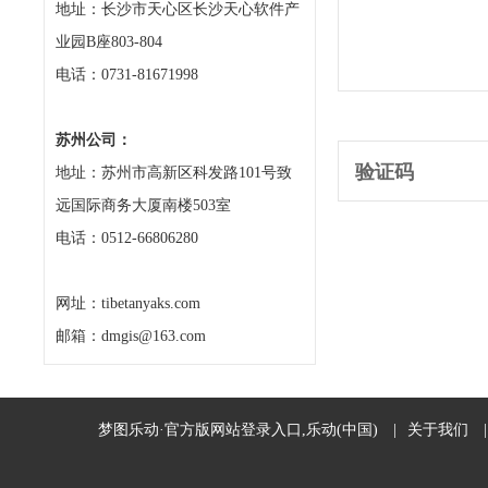
地址：长沙市天心区长沙天心软件产
业园B座803-804
电话：0731-81671998
苏州公司：
验证码
地址：苏州市高新区科发路101号致
远国际商务大厦南楼503室
电话：0512-66806280
网址：tibetanyaks.com
邮箱：dmgis@163.com
梦图乐动·官方版网站登录入口,乐动(中国)
|
关于我们
|