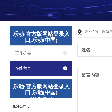
您的位置：
乐动·
乐动·官方版网站登录入
口,乐动(中国)
CONTACT US
姓名
工作机会
在线留言
留言内容
乐动·官方版网站登录入
口,乐动(中国)
CONTACT US
长沙公司：