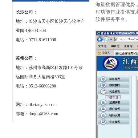
CONTACT US
海量数据管理优势
程功能作业提供技
长沙公司：
软件服务平台。
地址：长沙市天心区长沙天心软件产
业园B座803-804
电话：0731-81671998
苏州公司：
地址：苏州市高新区科发路101号致
远国际商务大厦南楼503室
电话：0512-66806280
网址：tibetanyaks.com
邮箱：dmgis@163.com