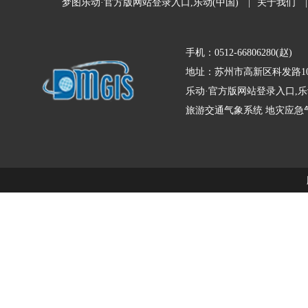
梦图乐动·官方版网站登录入口,乐动(中国)
|
关于我们
|
手机：0512-66806280(赵)
地址：苏州市高新区科发路10
乐动·官方版网站登录入口,乐
旅游交通气象系统
地灾应急