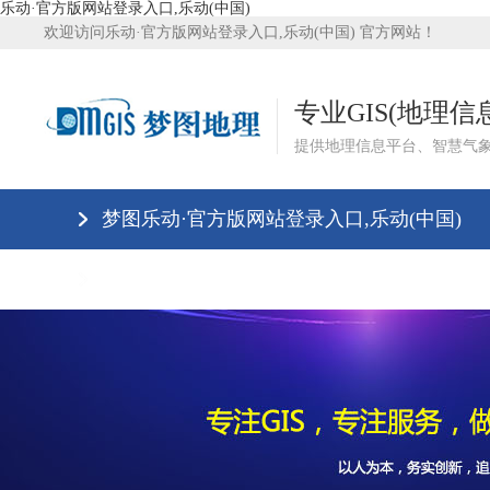
乐动·官方版网站登录入口,乐动(中国)
欢迎访问乐动·官方版网站登录入口,乐动(中国) 官方网站！
专业GIS(地理
提供地理信息平台、智慧气
梦图乐动·官方版网站登录入口,乐动(中国)
乐动·官方版网站登录入口,乐动(中国)