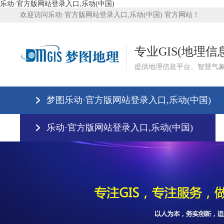
乐动·官方版网站登录入口,乐动(中国)
欢迎访问乐动·官方版网站登录入口,乐动(中国) 官方网站！
专业GIS(地理
提供地理信息平台、智慧气
梦图乐动·官方版网站登录入口,乐动(中国)
乐动·官方版网站登录入口,乐动(中国)