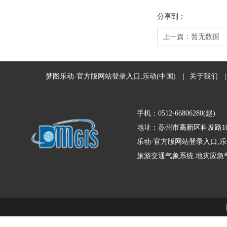
分享到：
上一篇：
暂无数据
梦图乐动·官方版网站登录入口,乐动(中国)
|
关于我们
|
手机：0512-66806280(赵)
地址：苏州市高新区科发路10
乐动·官方版网站登录入口,乐
旅游交通气象系统
地灾应急