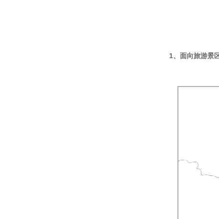
1、面向旅游景区