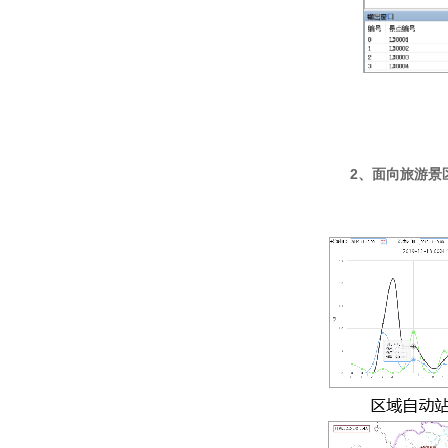
2、面向旅游景区