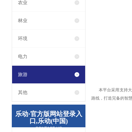
农业
林业
环境
电力
旅游
本平台采用支持大数
其他
路线，打造完备的智
乐动·官方版网站登录入
口,乐动(中国)
CONTACT US