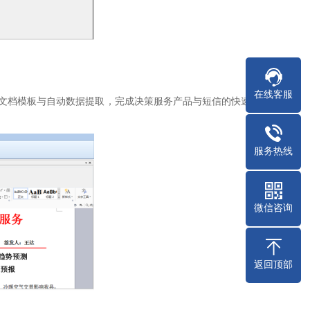
在线客服
文档模板与自动数据提取，完成决策服务产品与短信的快速制
服务热线
微信咨询
返回顶部