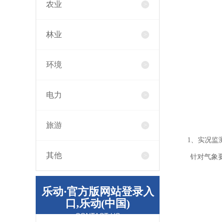
农业
林业
环境
电力
旅游
1、实况监
其他
针对气象
乐动·官方版网站登录入
口,乐动(中国)
CONTACT US