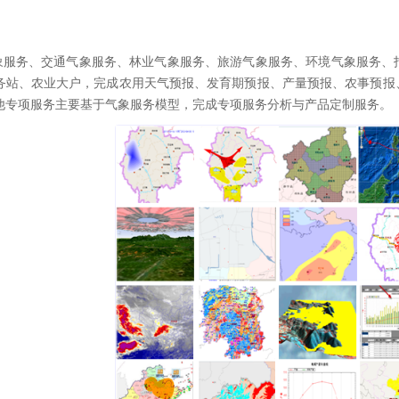
务、交通气象服务、林业气象服务、旅游气象服务、环境气象服务、指
务站、农业大户，完成农用天气预报、发育期预报、产量预报、农事预报
他专项服务主要基于气象服务模型，完成专项服务分析与产品定制服务。