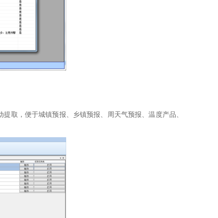
提取，便于城镇预报、乡镇预报、周天气预报、温度产品、