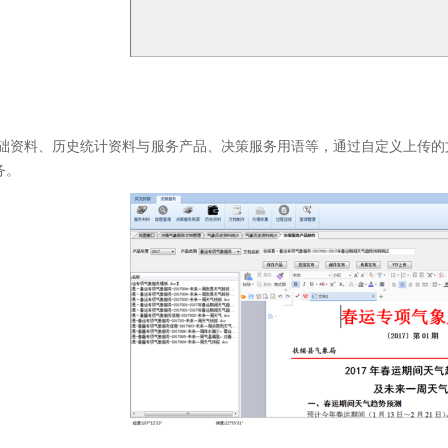
础资料、历史统计资料与服务产品、决策服务用语等，通过自定义上传的
务。