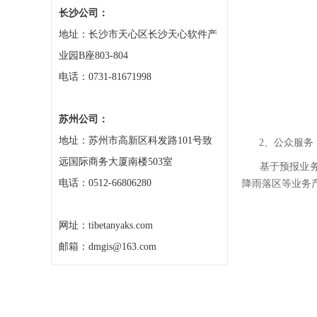
长沙公司：
地址：长沙市天心区长沙天心软件产
业园B座803-804
电话：0731-81671998
苏州公司：
地址：苏州市高新区科发路101号致
2、公众服务
远国际商务大厦南楼503室
基于预报业务流
电话：0512-66806280
降雨落区等业务
网址：tibetanyaks.com
邮箱：dmgis@163.com