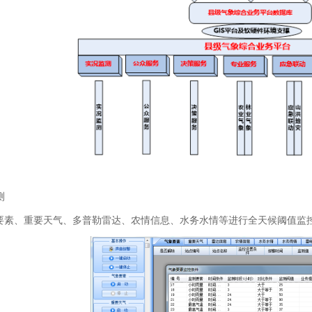
测
要素、重要天气、多普勒雷达、农情信息、水务水情等进行全天候阈值监