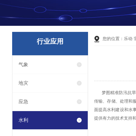
您的位置：
乐动·
行业应用
气象
地灾
梦图精准防汛抗旱指
应急
传输、存储、处理和
面提高水利建设和水
提供有力的技术支持
水利