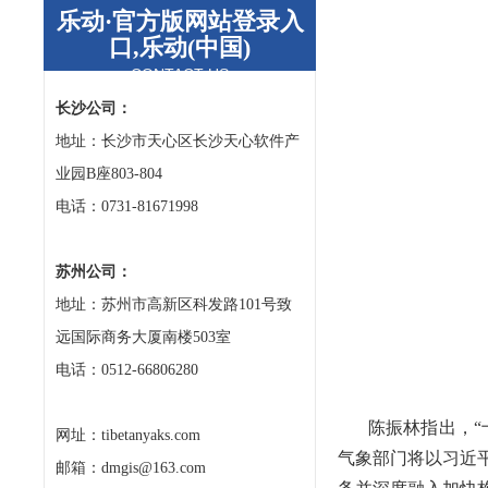
乐动·官方版网站登录入
口,乐动(中国)
CONTACT US
长沙公司：
地址：长沙市天心区长沙天心软件产
业园B座803-804
电话：0731-81671998
苏州公司：
地址：苏州市高新区科发路101号致
远国际商务大厦南楼503室
电话：0512-66806280
陈振林指出，
网址：tibetanyaks.com
气象部门将以习近
邮箱：dmgis@163.com